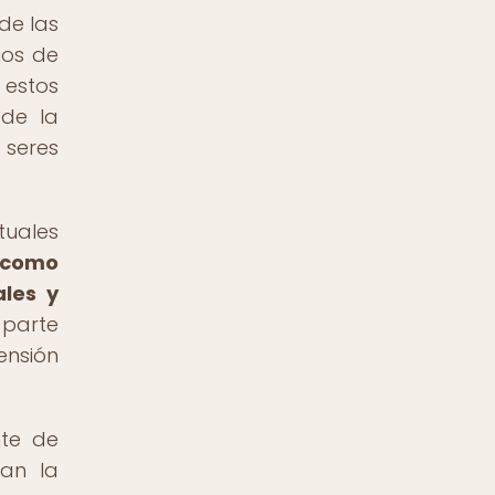
de las
ios de
 estos
 de la
 seres
tuales
s como
ales y
 parte
ensión
nte de
jan la