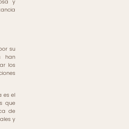
osa y
tancia
por su
es han
ar los
ciones
 es el
os que
sca de
ales y