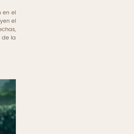
 en el
yen el
echas,
 de la