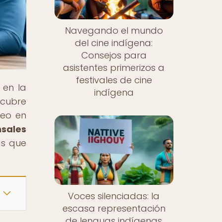
Navegando el mundo
del cine indígena:
Consejos para
asistentes primerizos a
festivales de cine
 en la
indígena
scubre
neo en
nsales
ias que
Voces silenciadas: la
escasa representación
de lenguas indígenas