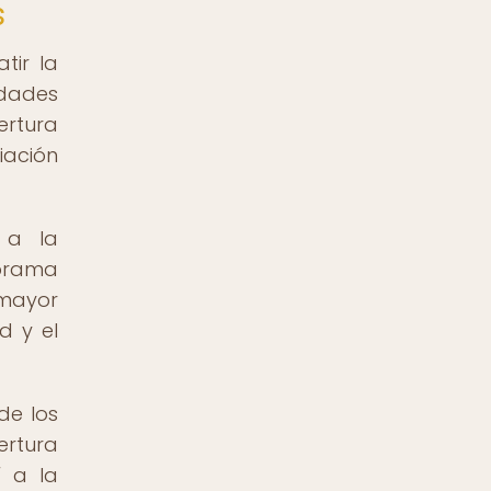
s
tir la
idades
ertura
iación
 a la
norama
 mayor
d y el
de los
ertura
í a la