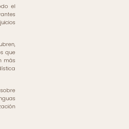
odo el
vantes
uicios
ubren,
os que
ón más
ística
 sobre
enguas
zación