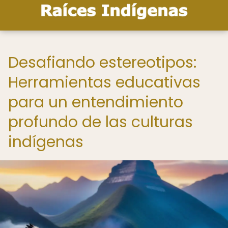
Desafiando estereotipos:
Herramientas educativas
para un entendimiento
profundo de las culturas
indígenas