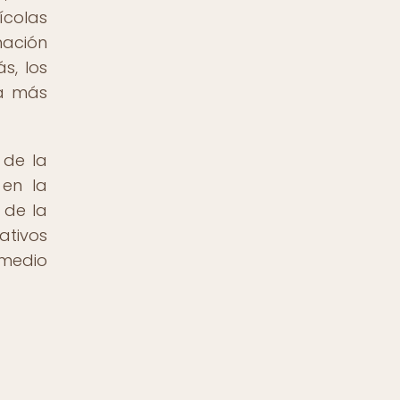
ícolas
mación
s, los
ta más
 de la
 en la
 de la
ativos
 medio