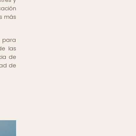
cación
as más
l para
de las
cia de
dad de