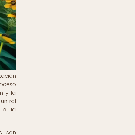
zación
roceso
n y la
un rol
o a la
s, son