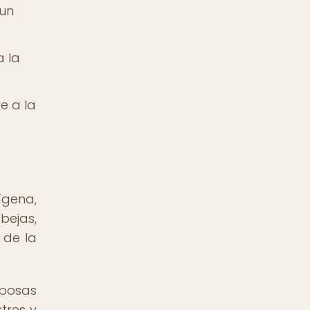
 un
a la
e a la
ígena,
bejas,
 de la
iposas
tres y