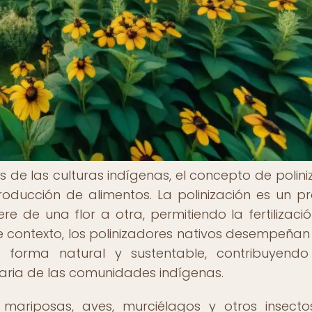
s de las culturas indígenas, el concepto de polini
oducción de alimentos. La polinización es un p
ere de una flor a otra, permitiendo la fertilizació
te contexto, los polinizadores nativos desempeñan 
de forma natural y sustentable, contribuyend
taria de las comunidades indígenas.
 mariposas, aves, murciélagos y otros insecto