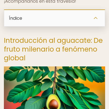
¡Acompáñanos en esta travesía!
Índice
Introducción al aguacate: De
fruto milenario a fenómeno
global