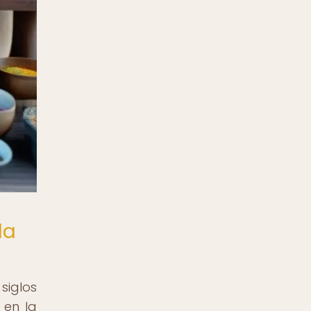
la
siglos
 en la