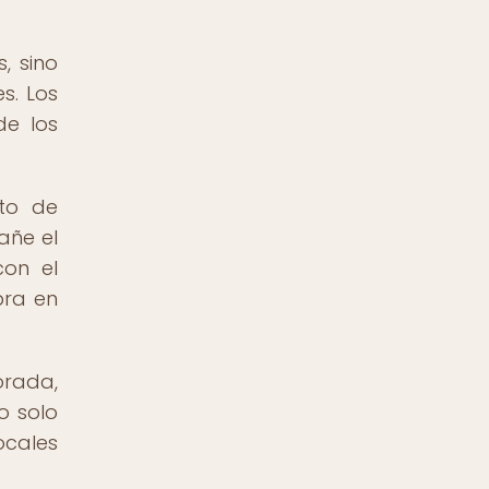
, sino
s. Los
de los
pto de
añe el
con el
bra en
orada,
o solo
ocales