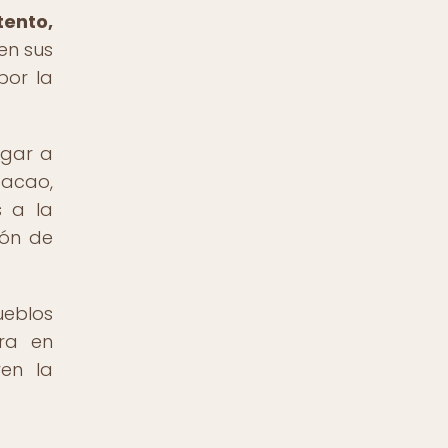
tento,
en sus
por la
ugar a
cacao,
s a la
ión de
ueblos
ura en
en la