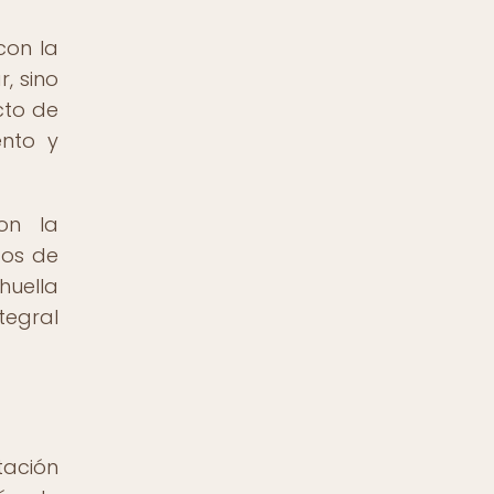
con la
, sino
cto de
ento y
on la
dos de
huella
tegral
tación