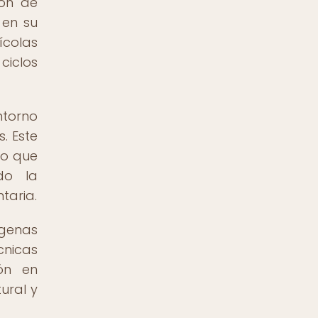
ión de
 en su
ícolas
ciclos
ntorno
. Este
no que
do la
taria.
genas
cnicas
ón en
ural y