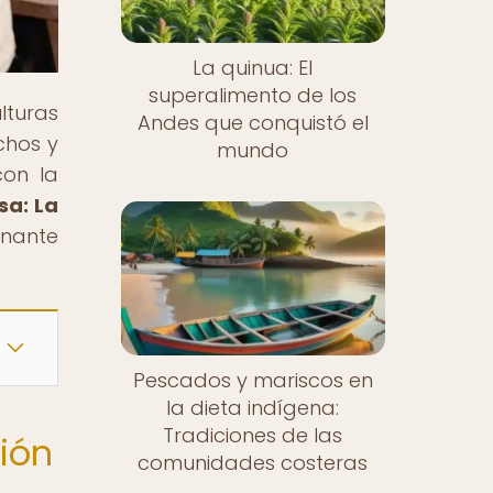
La quinua: El
superalimento de los
lturas
Andes que conquistó el
chos y
mundo
con la
sa: La
inante
Pescados y mariscos en
la dieta indígena:
Tradiciones de las
ción
comunidades costeras