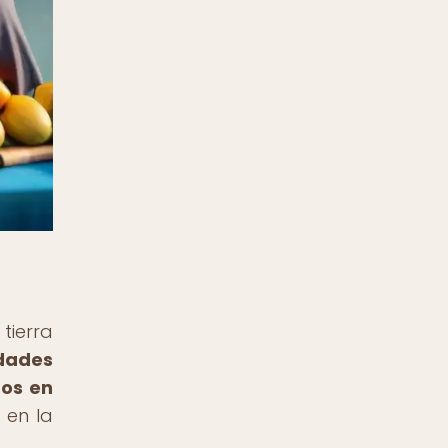
tierra
dades
dos en
 en la