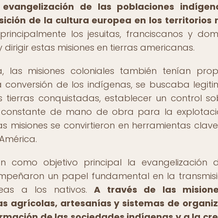
 evangelización de las poblaciones indígen
ición de la cultura europea en los territorios 
principalmente los jesuitas, franciscanos y domi
dirigir estas misiones en tierras americanas.
 las misiones coloniales también tenían prop
a conversión de los indígenas, se buscaba legiti
 tierras conquistadas, establecer un control so
jo constante de mano de obra para la explotac
as misiones se convirtieron en herramientas clav
 América.
ían como objetivo principal la evangelización 
empeñaron un papel fundamental en la transmis
peas a los nativos.
A través de las misione
cas agrícolas, artesanías y sistemas de organi
formación de las sociedades indígenas y a la cr