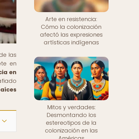
Arte en resistencia:
Cómo la colonización
afectó las expresiones
artísticas indígenas
 de las
ete en
cia en
fiado
raíces
Mitos y verdades:
Desmontando los
estereotipos de la
colonización en las
Américas