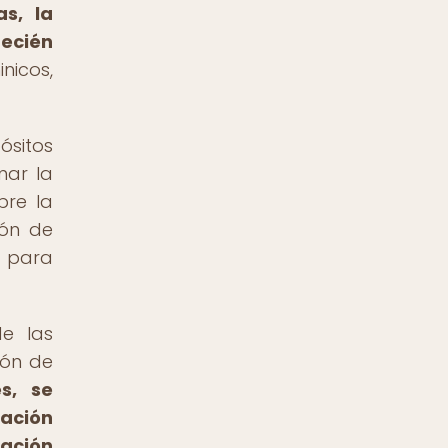
as, la
recién
nicos,
ósitos
mar la
bre la
ión de
e para
de las
ión de
s, se
zación
eación