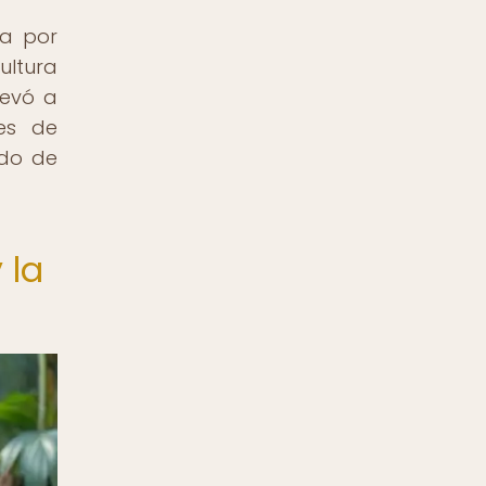
ha por
ultura
levó a
nes de
ado de
 la