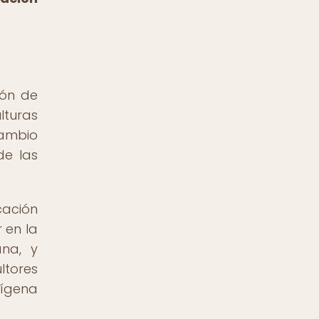
ión de
lturas
cambio
de las
cación
 en la
ana, y
ltores
dígena