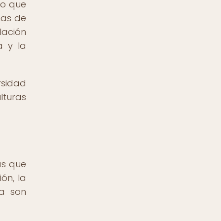
no que
mas de
lación
a y la
rsidad
lturas
as que
ón, la
ra son