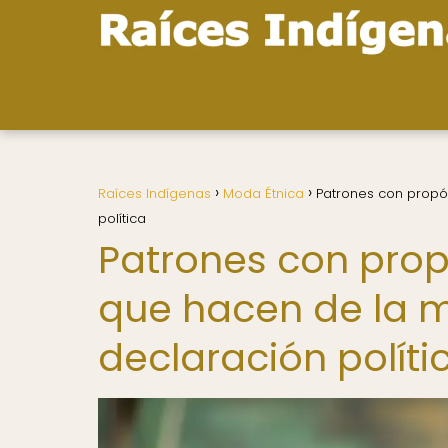
Raíces Indígenas
Moda Étnica
Patrones con propó
política
Patrones con propó
que hacen de la 
declaración políti