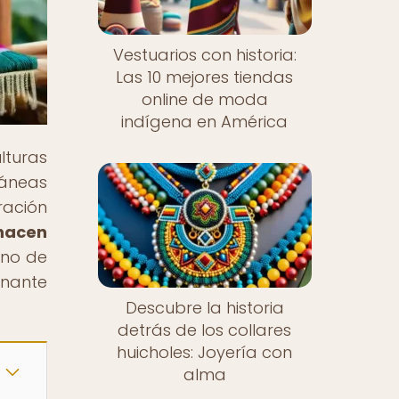
Vestuarios con historia:
Las 10 mejores tiendas
online de moda
indígena en América
lturas
ráneas
ración
 hacen
eno de
onante
Descubre la historia
detrás de los collares
huicholes: Joyería con
alma