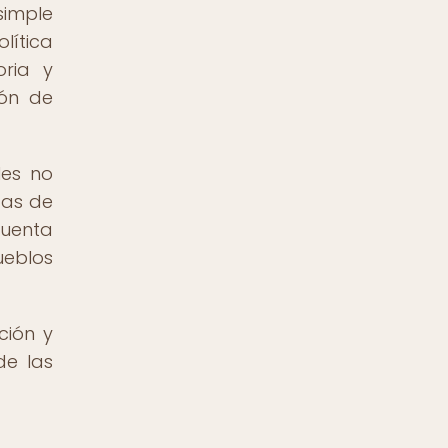
simple
lítica
oria y
ión de
les no
das de
cuenta
ueblos
ción y
de las