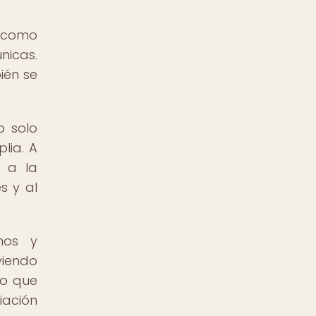
o como
nicas.
ién se
 solo
lia. A
n a la
s y al
nos y
viendo
no que
iación