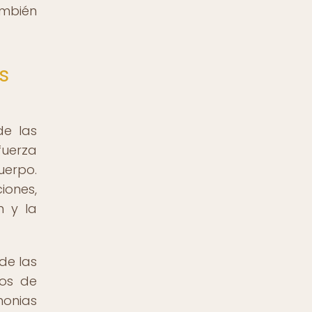
ambién
s
de las
fuerza
uerpo.
iones,
n y la
de las
sos de
monias