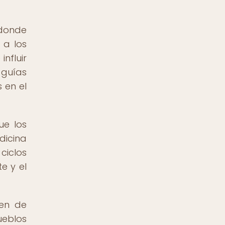
 donde
 a los
influir
 guías
 en el
ue los
dicina
ciclos
e y el
ten de
ueblos