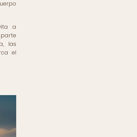
cuerpo
vita a
 parte
a, las
rca el