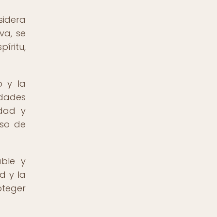
sidera
va, se
íritu,
o y la
edades
idad y
eso de
able y
d y la
oteger