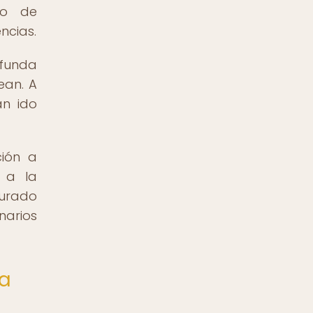
do de
ncias.
ofunda
ean. A
an ido
ción a
e a la
durado
narios
na