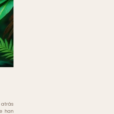
 atrás
se han