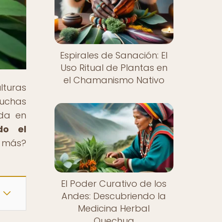
Espirales de Sanación: El
Uso Ritual de Plantas en
el Chamanismo Nativo
lturas
luchas
ida en
do el
r más?
El Poder Curativo de los
Andes: Descubriendo la
Medicina Herbal
Quechua