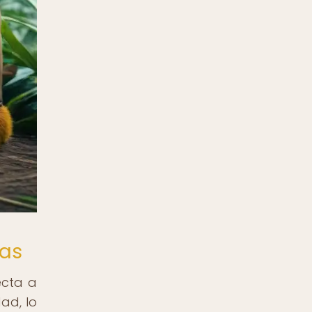
nas
ecta a
dad, lo