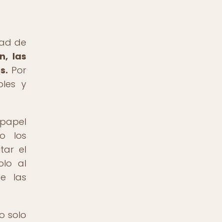
dad de
n, las
s.
Por
bles y
 papel
o los
tar el
olo al
de las
o solo