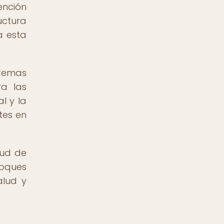
ención
uctura
a esta
stemas
ra las
l y la
tes en
lud de
foques
alud y