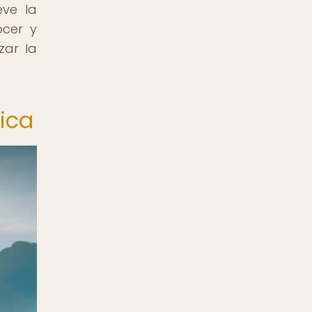
eve la
ocer y
zar la
dica