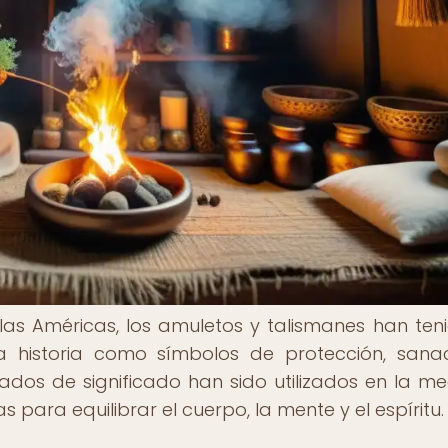
 las Américas, los amuletos y talismanes han ten
 historia como símbolos de protección, sana
gados de significado han sido utilizados en la me
para equilibrar el cuerpo, la mente y el espíritu.