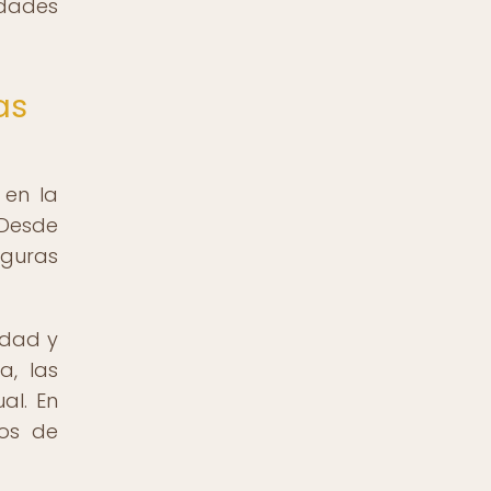
idades
as
 en la
 Desde
iguras
idad y
a, las
al. En
tos de