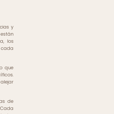
cias y
 están
a, los
e cada
no que
ficos.
alejar
ias de
. Cada