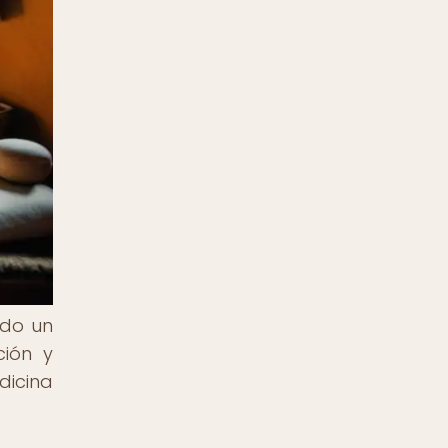
ido un
ción y
dicina