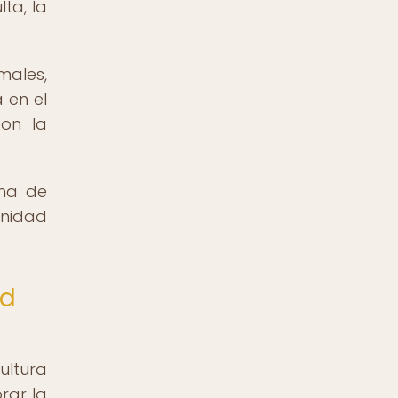
ta, la
males,
 en el
con la
rma de
unidad
ad
ultura
rar la