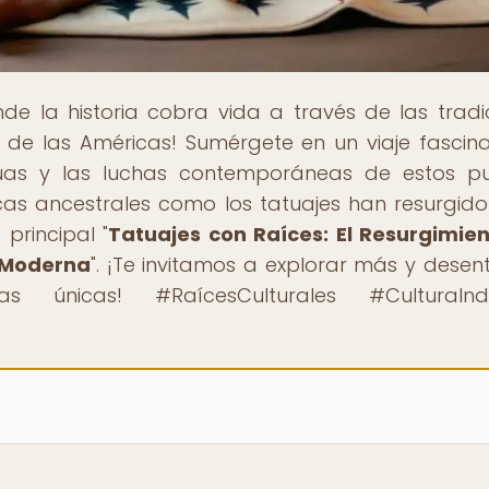
nde la historia cobra vida a través de las tradi
s de las Américas! Sumérgete en un viaje fascin
enguas y las luchas contemporáneas de estos p
cas ancestrales como los tatuajes han resurgido
principal "
Tatuajes con Raíces: El Resurgimie
a Moderna
". ¡Te invitamos a explorar más y desen
s únicas! #RaícesCulturales #CulturaInd