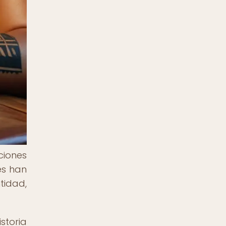
ciones
es han
tidad,
storia