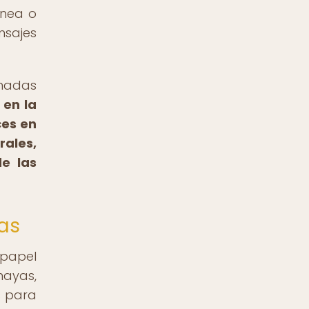
ínea o
nsajes
inadas
 en la
ces en
rales,
de las
nas
papel
mayas,
s para