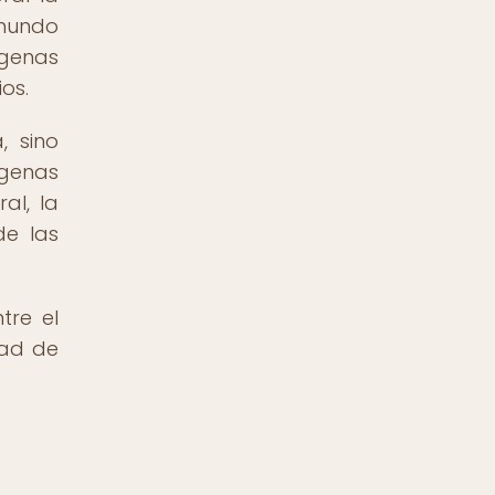
 mundo
ígenas
os.
, sino
ígenas
al, la
de las
tre el
dad de