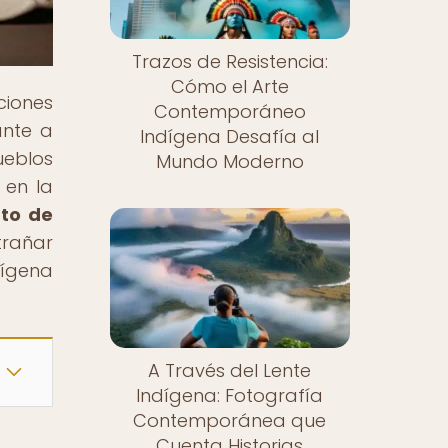
Trazos de Resistencia:
Cómo el Arte
ciones
Contemporáneo
ante a
Indígena Desafía al
ueblos
Mundo Moderno
 en la
nto de
trañar
ígena
A Través del Lente
Indígena: Fotografía
Contemporánea que
Cuenta Historias