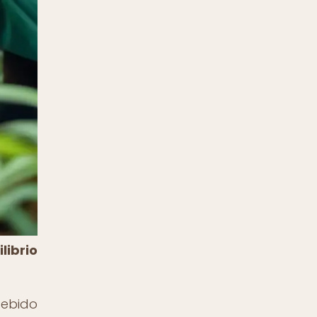
ibrio
debido