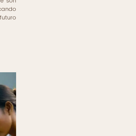
te son
acando
futuro