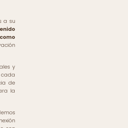
s a su
enido
a como
vación
ales y
n cada
cia de
ara la
odemos
nexión