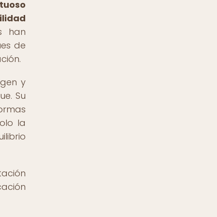
etuoso
ilidad
s han
ues de
ción.
egen y
ue. Su
formas
olo la
librio
tación
cación