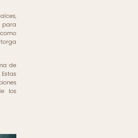
aíces,
s para
n como
otorga
rma de
 Estas
ciones
de los