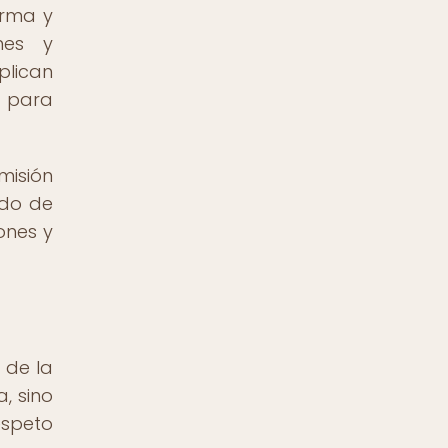
orma y
nes y
plican
n para
misión
ido de
ones y
 de la
, sino
espeto