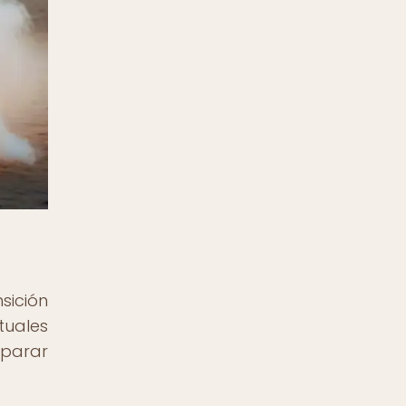
sición
tuales
eparar