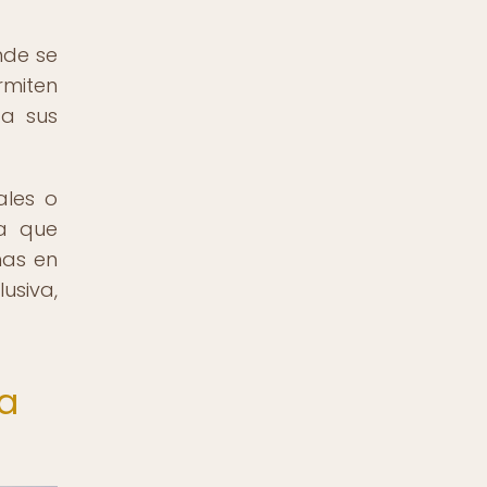
nde se
rmiten
 a sus
ales o
ca que
nas en
usiva,
ia