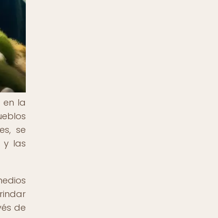
 en la
ueblos
es, se
 y las
medios
rindar
vés de