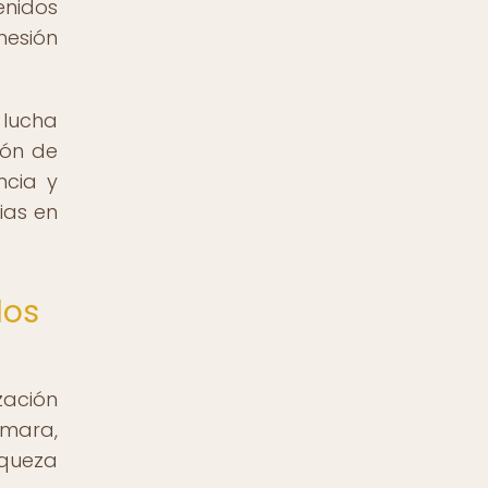
enidos
hesión
 lucha
ión de
ncia y
ias en
los
zación
mara,
iqueza