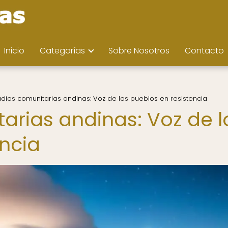
Inicio
Categorías
Sobre Nosotros
Contacto
adios comunitarias andinas: Voz de los pueblos en resistencia
arias andinas: Voz de l
encia