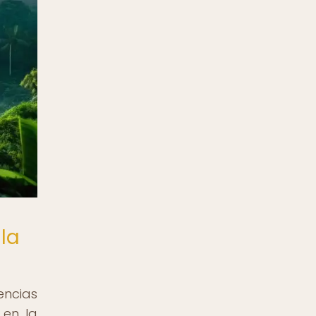
la
encias
 en la