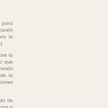
l para
tación
ara la
d.
bre la
lo que
zación
 de la
ciones
eda de
cias a