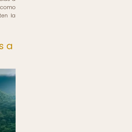
l como
ten la
s a