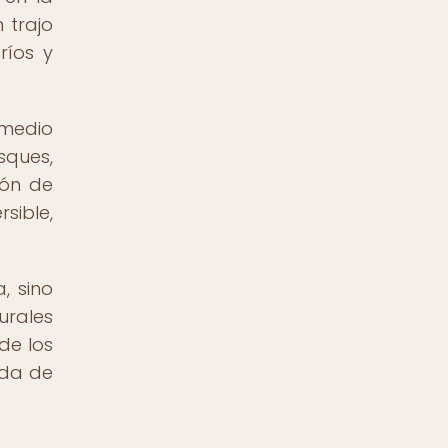
 trajo
ríos y
 medio
sques,
ión de
sible,
, sino
urales
de los
ida de