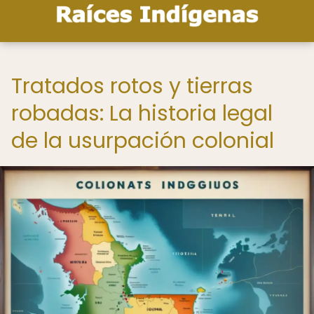
Tratados rotos y tierras
robadas: La historia legal
de la usurpación colonial