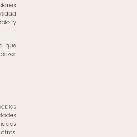
ciones
ntidad
bio y
no que
ilizar
ueblos
idades
riados
 otros.