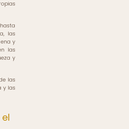
opias
 hasta
a, las
gena y
en las
ueza y
de las
 y las
 el