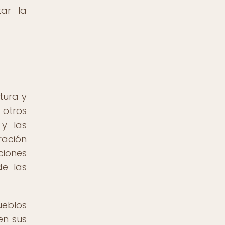
tar la
tura y
 otros
 y las
ración
ciones
de las
ueblos
en sus