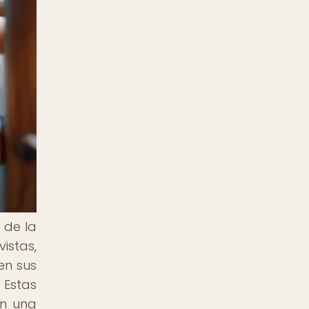
 de la
istas,
en sus
 Estas
on una