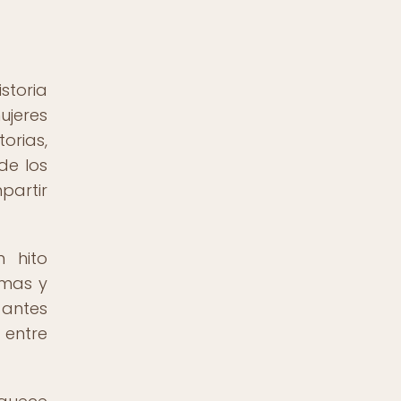
storia
ujeres
rias,
de los
partir
n hito
emas y
 antes
 entre