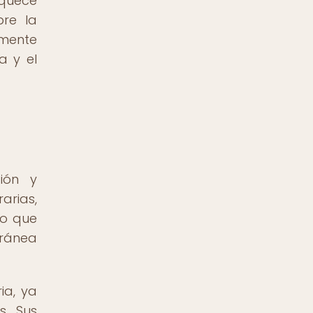
iquece
bre la
amente
a y el
ión y
rarias,
no que
oránea
ia, ya
s. Sus