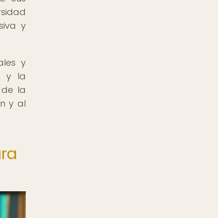
rsidad
siva y
ales y
n y la
 de la
n y al
ura