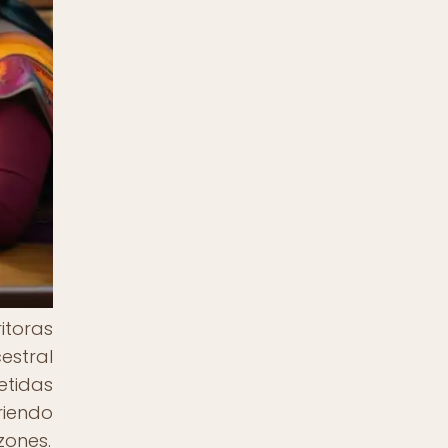
itoras
estral
etidas
riendo
zones.