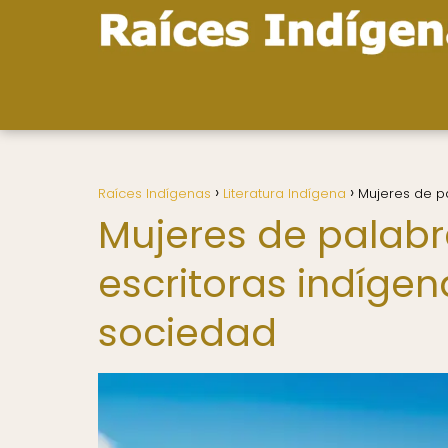
Raíces Indígenas
Literatura Indígena
Mujeres de pa
Mujeres de palabra
escritoras indígena
sociedad