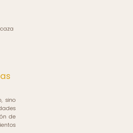
a caza
las
, sino
idades
ión de
ientos