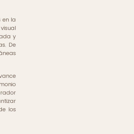
 en la
visual
zada y
as. De
ráneas
avance
imonio
grador
ntizar
de los