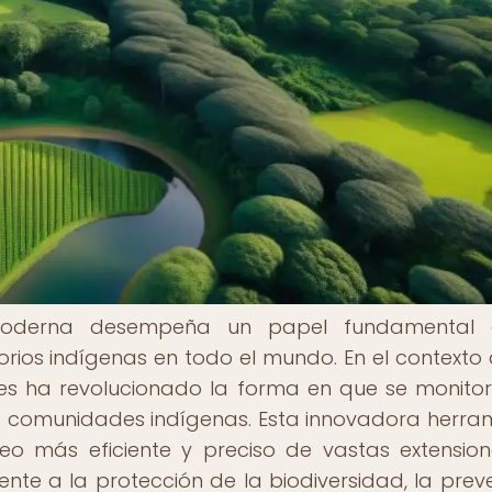
 moderna desempeña un papel fundamental 
torios indígenas en todo el mundo. En el contexto 
es ha revolucionado la forma en que se monito
as comunidades indígenas. Esta innovadora herra
eo más eficiente y preciso de vastas extensio
mente a la protección de la biodiversidad, la prev