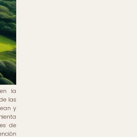
en la
de las
rean y
mienta
nes de
ención