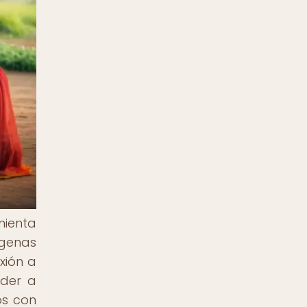
mienta
ígenas
xión a
eder a
os con