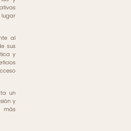
ativas
 lugar
nte al
de sus
tica y
ficios
acceso
nta un
sión y
z más