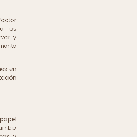
factor
de las
rvar y
amente
nes en
tación
papel
cambio
omas y