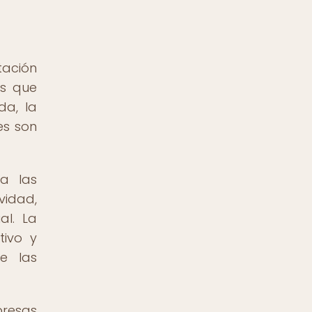
tación
os que
da, la
es son
a las
vidad,
al. La
tivo y
e las
presas