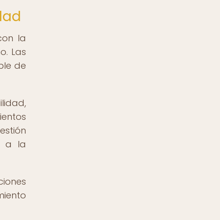
idad
con la
o. Las
ble de
lidad,
entos
estión
o a la
ciones
miento