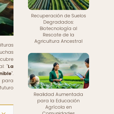
Recuperación de Suelos
Degradados:
Biotecnología al
Rescate de la
Agricultura Ancestral
lturas
luchas
scubre
l: "
La
nible
".
e para
futuro
Realidad Aumentada
para la Educación
Agrícola en
Comunidades