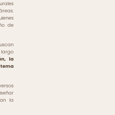
urales
áreas.
uienes
eño de
buscan
 largo
ón, la
stema
versos
iseñar
van la