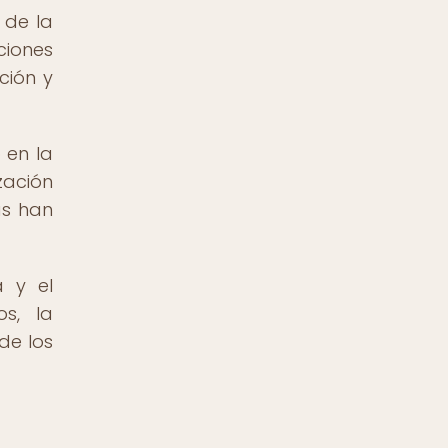
 de la
ciones
ción y
 en la
zación
as han
a y el
os, la
de los