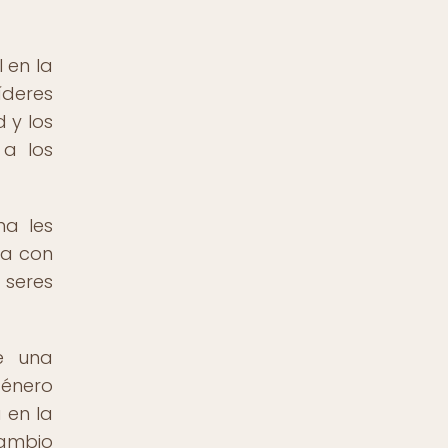
 en la
íderes
 y los
 a los
na les
ía con
 seres
de una
género
 en la
cambio