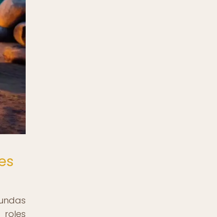
es
fundas
roles